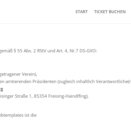
START
TICKET BUCHEN
gemäß § 55 Abs. 2 RStV und Art. 4, Nr.7 DS-GVO:
ngetragener Verein),
en amtierenden Präsidenten (zugleich inhaltlich Verantwortliche(r
rg
isinger Straße 1, 85354 Freising-Haindlfing),
btemplates ist die