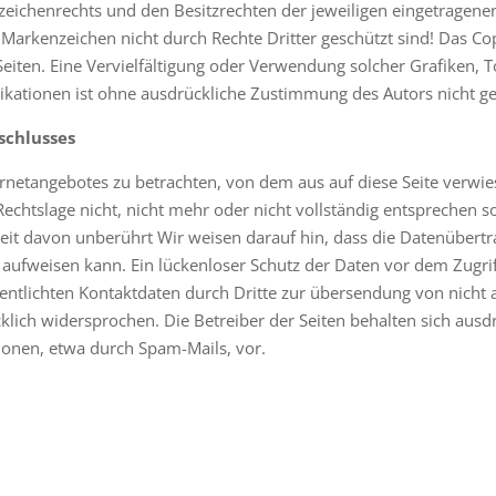
eichenrechts und den Besitzrechten der jeweiligen eingetragenen
 Markenzeichen nicht durch Rechte Dritter geschützt sind! Das Cop
er Seiten. Eine Vervielfältigung oder Verwendung solcher Grafike
kationen ist ohne ausdrückliche Zustimmung des Autors nicht ges
schlusses
ternetangebotes zu betrachten, von dem aus auf diese Seite verwi
chtslage nicht, nicht mehr oder nicht vollständig entsprechen sol
eit davon unberührt Wir weisen darauf hin, dass die Datenübertra
aufweisen kann. Ein lückenloser Schutz der Daten vor dem Zugriff
ntlichten Kontaktdaten durch Dritte zur übersendung von nicht
lich widersprochen. Die Betreiber der Seiten behalten sich ausdrü
onen, etwa durch Spam-Mails, vor.