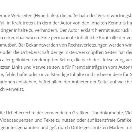
remde Webseiten (Hyperlinks), die außerhalb des Verantwortungsb
all in Kraft treten, in dem der Autor von den Inhalten Kenntnis 
driger Inhalte zu verhindern. Der Autor erklärt hiermit ausdrückl
ten erkennbar waren. Eine permanente inhaltliche Kontrolle der ve
zumutbar. Bei Bekanntwerden von Rechtsverletzungen werden wir 
e oder die Urheberschaft der gelinkten/verknüpften Seiten hat der 
n aller gelinkten /verknüpften Seiten, die nach der Linksetzung ver
etzten Links und Verweise sowie für Fremdeinträge in vom Autor 
ale, fehlerhafte oder unvollständige Inhalte und insbesondere für
ionen entstehen, haftet allein der Anbieter der Seite, auf welch
ich verweist.
nen die Urheberrechte der verwendeten Grafiken, Tondokumente, V
, Videosequenzen und Texte zu nutzen oder auf lizenzfreie Graf
tangebotes genannten und ggf. durch Dritte geschützten Marken- 